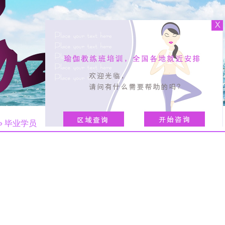
» 毕业学员