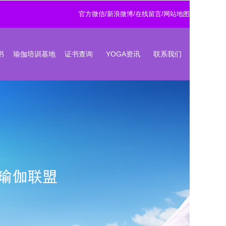
官方微信
/
新浪微博
/
在线留言
/
网站地图
书
瑜伽培训基地
证书查询
YOGA资讯
联系我们