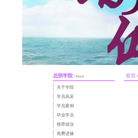
总部学院
首页
/ About
关于学院
学员风采
学员案例
毕业学员
推荐就业
免费进修